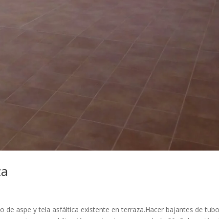
za
lo de aspe y tela asfáltica existente en terraza.Hacer bajantes de tub