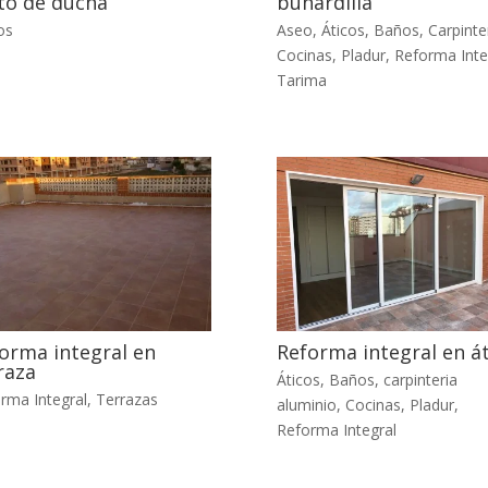
to de ducha
buhardilla
os
Aseo
,
Áticos
,
Baños
,
Carpinte
Cocinas
,
Pladur
,
Reforma Inte
Tarima
orma integral en
Reforma integral en á
raza
Áticos
,
Baños
,
carpinteria
rma Integral
,
Terrazas
aluminio
,
Cocinas
,
Pladur
,
Reforma Integral