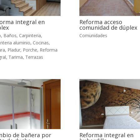
orma integral en
Reforma acceso
lex
comunidad de dúplex
o
,
Baños
,
Carpinteria
,
Comunidades
interia aluminio
,
Cocinas
,
ura
,
Pladur
,
Porche
,
Reforma
gral
,
Tarima
,
Terrazas
bio de bañera por
Reforma integral en